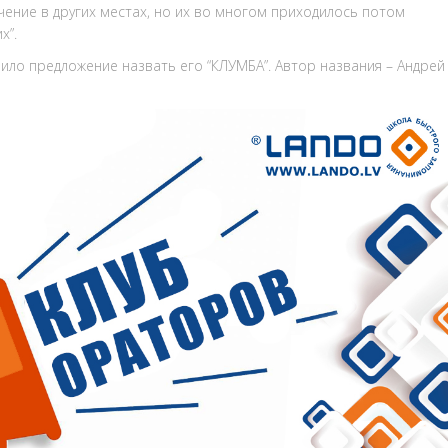
учение в других местах, но их во многом приходилось потом
х”.
пило предложение назвать его “КЛУМБА”. Автор названия – Андрей 