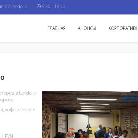
info@lando.lv
9:30 - 18:30
ГЛАВНАЯ
АНОНСЫ
КОРПОРАТИВН
do
торов в Lando.lv!
курсов.
ай, кофе, печенье
 + PVN