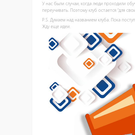
У нас были случаи, когда люди проходили об
переучивать. Поэтому клуб остается “для свои
P.S. Думаем над названием клуба. Пока посту
Жду еще идеи.