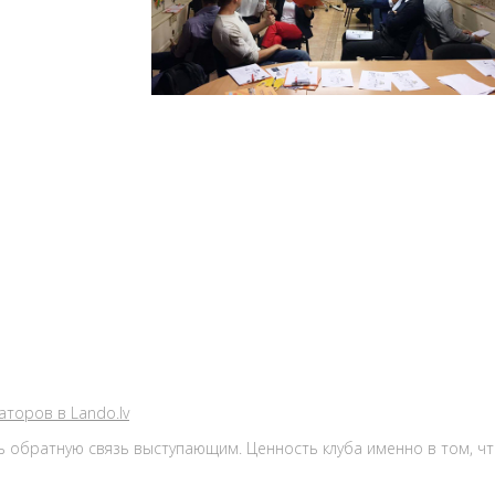
аторов в Lando.lv
ть обратную связь выступающим. Ценность клуба именно в том, ч