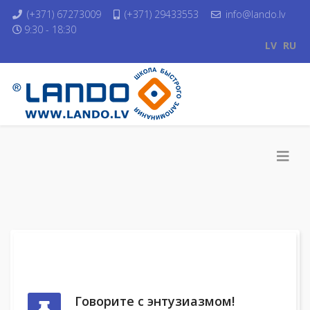
(+371) 67273009
(+371) 29433553
info@lando.lv
9:30 - 18:30
LV
RU
Говорите с энтузиазмом!