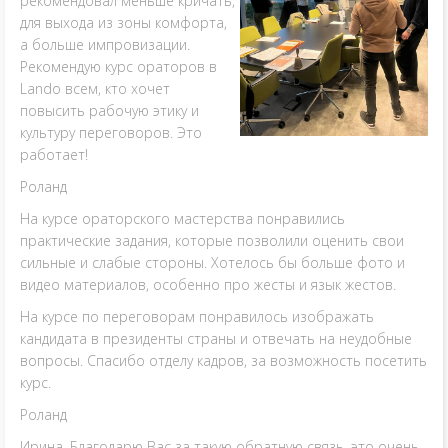
рекомендовал меньше кричать,
для выхода из зоны комфорта,
а больше импровизации.
Рекомендую курс ораторов в
Lando всем, кто хочет
повысить рабочую этику и
культуру переговоров. Это
работает!
Роланд
На курсе ораторского мастерства понравились
практические задания, которые позволили оценить свои
сильные и слабые стороны. Хотелось бы больше фото и
видео материалов, особенно про жесты и язык жестов.
На курсе по переговорам понравилось изображать
кандидата в президенты страны и отвечать на неудобные
вопросы. Спасибо отделу кадров, за возможность посетить
курс.
Роланд
Ирина, Благодарю Вас за такую обратную связь, это очень