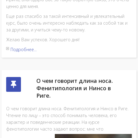
ценно для меня.
Еще раз спасибо за такой интенсивный и увлекательный
курс, было очень интересно наблюдать как за собой так и
за другими, и учиться чему-то новому.
Желаю Вам успехов. Хорошего дня!
Подробнее...
О чем говорит длина носа.
Фенитипология и Нинсо в
Риге.
О чем говорит длина носа. Фенитипология и Нинсо в Риге.
Чтение по лицу – это способ понимать человека, его
характер и поведенческие реакции. На курсе
фенотипологии часто задают вопрос: мне что