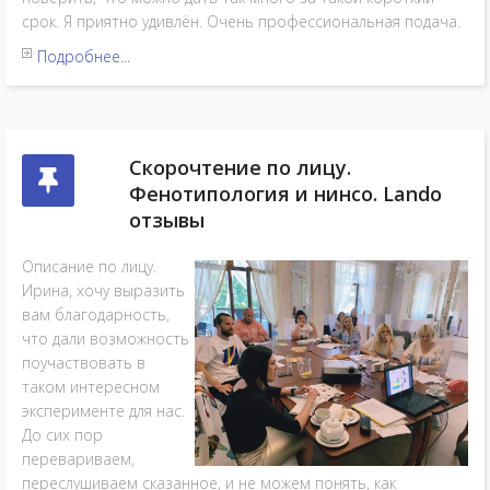
срок. Я приятно удивлён. Очень профессиональная подача.
Подробнее...
Скорочтение по лицу.
Фенотипология и нинсо. Lando
отзывы
Описание по лицу.
Ирина, хочу выразить
вам благодарность,
что дали возможность
поучаствовать в
таком интересном
эксперименте для нас.
До сих пор
перевариваем,
переслушиваем сказанное, и не можем понять, как