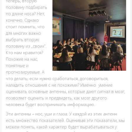
теперь, вторую
половину подбирать
по длине носа? Нет,
конечно. Однако
стоит помнить, что
для многих важно
выбрать вторую
половину из „своих”.
Кто нам нравится?
Похожие на нас,
понятные и
прогнозируемые. А
что делать, если нужно сработаться, договориться,
наладить отношения с не похожими? Именно умение
оценивать основные антенны, которые дают сигнал в мозг,
позволяет оценить и предвидеть, как мозг другого
человека будет воспринимать информацию.
Эти антенны – нос, уши и глаза. У каждой из этих антенн
есть множество показателей. Оценивая эти показатели, мы
можем понять, какой характер будет вырабатываться у