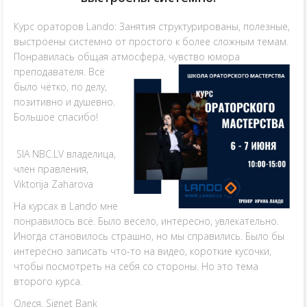
Курс ораторов Lando: Занятия структурированы, полезные,
выстроены системно от простого к более сложным темам.
Понравилась общая атмосфера, чувство юмора
преподавателя. Всё
было чётко, по делу,
позитивно и душевно.
Большое спасибо!
SIA NBC.LV владелица,
член правления,
Viktorija Zaharova
На курсах в Lando мне
понравилось всё. Было весело, интересно, увлекательно.
Иногда становилось страшно, но мы справились. Было бы
интересно записать что-то на видео, короткие кусочки,
чтобы посмотреть на себя со стороны. Но это тема
второго курса.
Олеся, Signet Bank