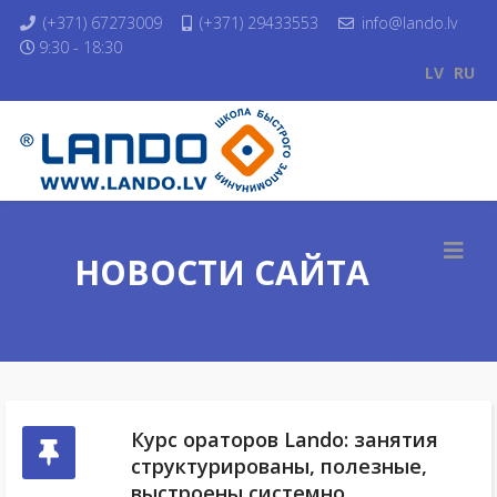
(+371) 67273009
(+371) 29433553
info@lando.lv
9:30 - 18:30
LV
RU
НОВОСТИ САЙТА
Курс ораторов Lando: занятия
структурированы, полезные,
выстроены системно.