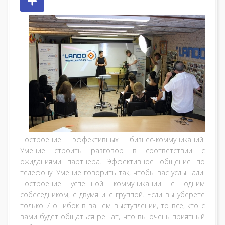
Построение эффективных бизнес-коммуникаций.
Умение строить разговор в соответствии с
ожиданиями партнёра. Эффективное общение по
телефону. Умение говорить так, чтобы вас услышали.
Построение успешной коммуникации с одним
собеседником, с двумя и с группой. Если вы уберёте
только 7 ошибок в вашем выступлении, то все, кто с
вами будет общаться решат, что вы очень приятный